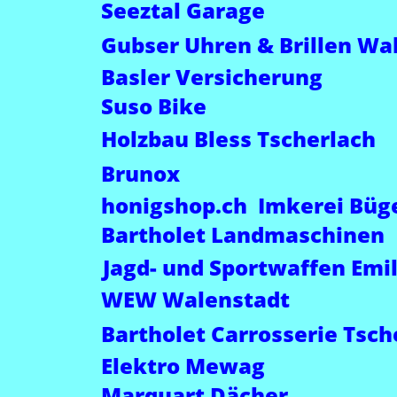
Seeztal Garage
Gubser Uhren & Brillen Wa
Basler Versicherung
Suso Bike
Holzbau Bless Tscherlach
Brunox
honigshop.ch  Imkerei Büg
Bartholet Landmaschinen
Jagd- und Sportwaffen Emi
WEW Walenstadt
Bartholet Carrosserie Tsch
Elektro Mewag
Marquart Dächer