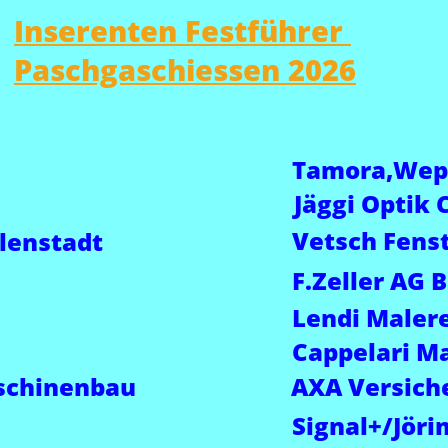
Inserenten Festführer 
Paschgaschiessen 2026
Tamora,Wep
Jäggi Optik 
Vetsch Fens
lenstadt
F.Zeller AG 
Lendi Malere
Cappelari M
schinenbau
AXA Versich
Signal+/Jöri