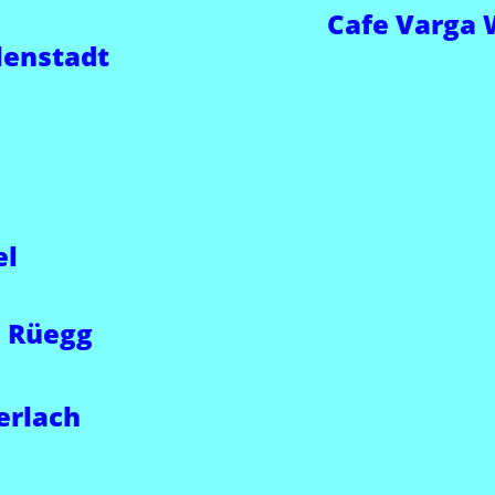
Cafe Varga 
lenstadt
el
l Rüegg
erlach