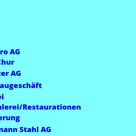
ro AG
Chur
ter AG
Baugeschäft
i
alerei/Restaurationen
erung
mann Stahl AG